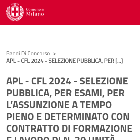
Menu di navigazione interna alla
Contenuto di pagina
Lingua
Trad
Torna al
Torna al
Menu di navigazione principale
Menu accesso utente
Contenuto di pagina
Menu social
Menu di servizio
Ti trovi in:
Bandi Di Concorso
APL - CFL 2024 - SELEZIONE PUBBLICA, PER [...]
APL - CFL 2024 - SELEZIONE
PUBBLICA, PER ESAMI, PER
L’ASSUNZIONE A TEMPO
PIENO E DETERMINATO CON
CONTRATTO DI FORMAZIONE
E LAVORO DI N. 30 UNITÀ