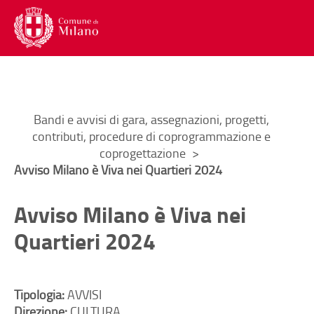
Menu di navigazione interna alla
Contenuto di pagina
Lingua
Trad
Torna al
Torna al
Menu di navigazione principale
Menu accesso utente
Contenuto di pagina
Menu social
Menu di servizio
Ti trovi in:
Bandi e avvisi di gara, assegnazioni, progetti,
contributi, procedure di coprogrammazione e
coprogettazione
Avviso Milano è Viva nei Quartieri 2024
Avviso Milano è Viva nei
Quartieri 2024
Tipologia:
AVVISI
Direzione:
CULTURA