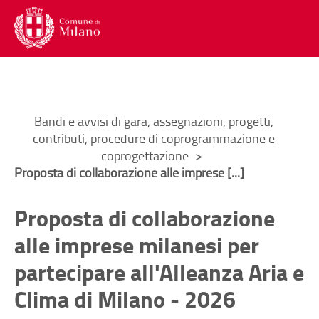
Menu di navigazione interna alla
Contenuto di pagina
Lingua
Trad
Torna al
Torna al
Menu di navigazione principale
Menu accesso utente
Contenuto di pagina
Menu social
Menu di servizio
Ti trovi in:
Bandi e avvisi di gara, assegnazioni, progetti,
contributi, procedure di coprogrammazione e
coprogettazione
Proposta di collaborazione alle imprese [...]
Proposta di collaborazione
alle imprese milanesi per
partecipare all'Alleanza Aria e
Clima di Milano - 2026