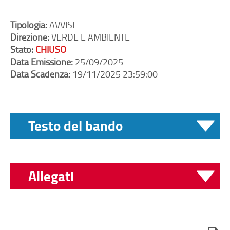
Tipologia:
AVVISI
Direzione:
VERDE E AMBIENTE
Stato:
CHIUSO
Data Emissione:
25/09/2025
Data Scadenza:
19/11/2025 23:59:00
Testo del bando
L’Area Energia e Clima del Comune di Milano,
Allegati
a sostegno della transizione ambientale
promossa con il Piano Aria e Clima, pubblica il
seguente avviso:
Determina Dirigenziale 8141-2025
(pdf