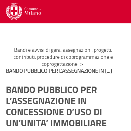
Menu di navigazione interna alla
Contenuto di pagina
Lingua
Trad
Torna al
Torna al
Menu di navigazione principale
Menu accesso utente
Contenuto di pagina
Menu social
Menu di servizio
Ti trovi in:
Bandi e avvisi di gara, assegnazioni, progetti,
contributi, procedure di coprogrammazione e
coprogettazione
BANDO PUBBLICO PER L’ASSEGNAZIONE IN [...]
BANDO PUBBLICO PER
L’ASSEGNAZIONE IN
CONCESSIONE D’USO DI
UN’UNITA’ IMMOBILIARE