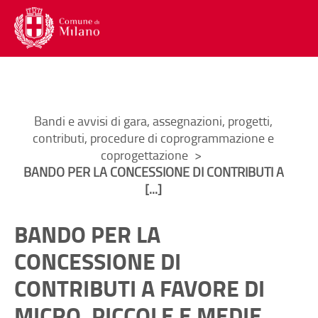
Menu di navigazione interna alla
Contenuto di pagina
Lingua
Trad
Torna al
Torna al
Menu di navigazione principale
Menu accesso utente
Contenuto di pagina
Menu social
Menu di servizio
Ti trovi in:
Bandi e avvisi di gara, assegnazioni, progetti,
contributi, procedure di coprogrammazione e
coprogettazione
BANDO PER LA CONCESSIONE DI CONTRIBUTI A
[...]
BANDO PER LA
CONCESSIONE DI
CONTRIBUTI A FAVORE DI
MICRO, PICCOLE E MEDIE