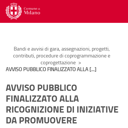
Menu di navigazione interna alla
Contenuto di pagina
Lingua
Trad
Torna al
Torna al
Menu di navigazione principale
Menu accesso utente
Contenuto di pagina
Menu social
Menu di servizio
Ti trovi in:
Bandi e avvisi di gara, assegnazioni, progetti,
contributi, procedure di coprogrammazione e
coprogettazione
AVVISO PUBBLICO FINALIZZATO ALLA [...]
AVVISO PUBBLICO
FINALIZZATO ALLA
RICOGNIZIONE DI INIZIATIVE
DA PROMUOVERE