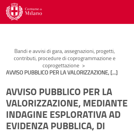
Menu di navigazione interna alla
Contenuto di pagina
Lingua
Trad
Torna al
Torna al
Menu di navigazione principale
Menu accesso utente
Contenuto di pagina
Menu social
Menu di servizio
Ti trovi in:
Bandi e avvisi di gara, assegnazioni, progetti,
contributi, procedure di coprogrammazione e
coprogettazione
AVVISO PUBBLICO PER LA VALORIZZAZIONE, [...]
AVVISO PUBBLICO PER LA
VALORIZZAZIONE, MEDIANTE
INDAGINE ESPLORATIVA AD
EVIDENZA PUBBLICA, DI