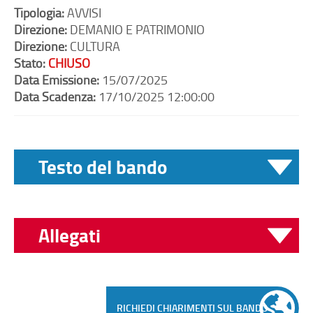
Tipologia:
AVVISI
Direzione:
DEMANIO E PATRIMONIO
Direzione:
CULTURA
Stato:
CHIUSO
Data Emissione:
15/07/2025
Data Scadenza:
17/10/2025 12:00:00
Testo del bando
AVVISO
Allegati
IMPORTANTE
INSERITE NUOVE DATE NEL CALENDARIO
SOPRALLUOGHI CON RITROVO
DD_5780_2025 _FIRMATA.pdf
(pdf -
RICHIEDI CHIARIMENTI SUL BANDO
DIRETTAMENTE IN SITO
102 KB) - 15/07/2025